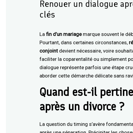
Renouer un dialogue aprè
clés
La
fin d’un mariage
marque souvent le débu
Pourtant, dans certaines circonstances,
r
conjoint
devient nécessaire, voire souhaita
faciliter la coparentalité ou simplement p
dialogue représente parfois une étape cr
aborder cette démarche délicate sans ravi
Quand est-il pertin
après un divorce ?
La question du timing s’avère fondamental
après une séparation. Précipiter les chos