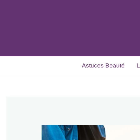
Aller
Navigation
au
des
contenu
articles
Astuces Beauté
L